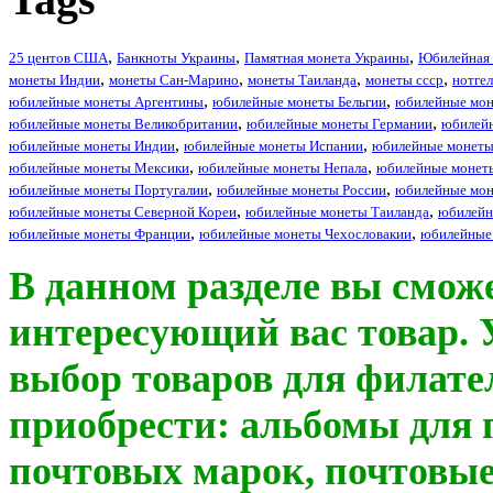
25 центов США
Банкноты Украины
Памятная монета Украины
Юбилейная 
монеты Индии
монеты Сан-Марино
монеты Таиланда
монеты ссср
нотге
юбилейные монеты Аргентины
юбилейные монеты Бельгии
юбилейные мон
юбилейные монеты Великобритании
юбилейные монеты Германии
юбилей
юбилейные монеты Индии
юбилейные монеты Испании
юбилейные монеты
юбилейные монеты Мексики
юбилейные монеты Непала
юбилейные монет
юбилейные монеты Португалии
юбилейные монеты России
юбилейные мо
юбилейные монеты Северной Кореи
юбилейные монеты Таиланда
юбилейн
юбилейные монеты Франции
юбилейные монеты Чехословакии
юбилейные
В данном разделе вы сможе
интересующий вас товар. 
выбор товаров для филате
приобрести: альбомы для 
почтовых марок, почтовы