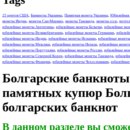
25 центов США
Банкноты Украины
Памятная монета Украины
Юбилейная 
монеты Индии
монеты Сан-Марино
монеты Таиланда
монеты ссср
нотге
юбилейные монеты Аргентины
юбилейные монеты Бельгии
юбилейные мон
юбилейные монеты Великобритании
юбилейные монеты Германии
юбилей
юбилейные монеты Индии
юбилейные монеты Испании
юбилейные монеты
юбилейные монеты Мексики
юбилейные монеты Непала
юбилейные монет
юбилейные монеты Португалии
юбилейные монеты России
юбилейные мо
юбилейные монеты Северной Кореи
юбилейные монеты Таиланда
юбилейн
юбилейные монеты Франции
юбилейные монеты Чехословакии
юбилейные
Болгарские банкноты
памятных купюр Болг
болгарских банкнот
В данном разделе вы сможе