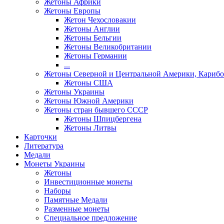
Жетоны Африки
Жетоны Европы
Жетон Чехословакии
Жетоны Англии
Жетоны Бельгии
Жетоны Великобритании
Жетоны Германии
...
Жетоны Северной и Центральной Америки, Карибо
Жетоны США
Жетоны Украины
Жетоны Южной Америки
Жетоны стран бывшего СССР
Жетоны Шпицбергена
Жетоны Литвы
Карточки
Литература
Медали
Монеты Украины
Жетоны
Инвестиционные монеты
Наборы
Памятные Медали
Разменные монеты
Специальное предложение