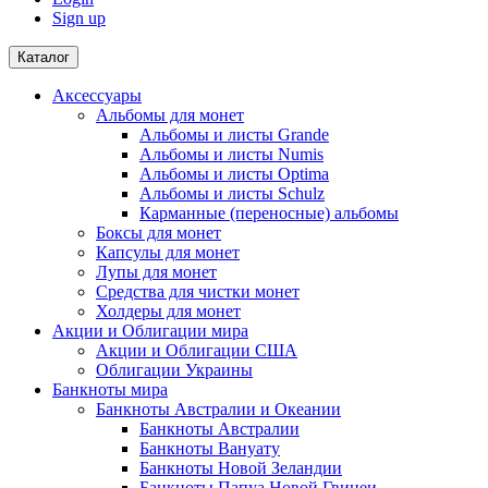
Sign up
Каталог
Аксессуары
Альбомы для монет
Альбомы и листы Grande
Альбомы и листы Numis
Альбомы и листы Optima
Альбомы и листы Schulz
Карманные (переносные) альбомы
Боксы для монет
Капсулы для монет
Лупы для монет
Средства для чистки монет
Холдеры для монет
Акции и Облигации мира
Акции и Облигации США
Облигации Украины
Банкноты мира
Банкноты Австралии и Океании
Банкноты Австралии
Банкноты Вануату
Банкноты Новой Зеландии
Банкноты Папуа Новой Гвинеи