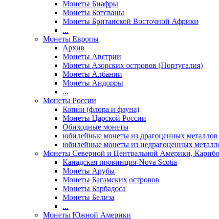
Монеты Биафры
Монеты Ботсваны
Монеты Британской Восточной Африки
...
Монеты Европы
Архив
Монеты Австрии
Монеты Азорских островов (Португалия)
Монеты Албании
Монеты Андорры
...
Монеты России
Копии (флора и фауна)
Монеты Царской России
Обиходные монеты
юбилейные монеты из драгоценных металлов
юбилейные монеты из недрагоценных металл
Монеты Северной и Центральной Америки, Кариб
Канадская провинция-Nova Scotia
Монеты Арубы
Монеты Багамских островов
Монеты Барбадоса
Монеты Белиза
...
Монеты Южной Америки