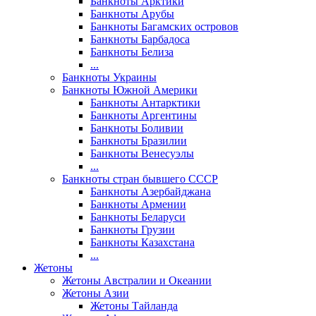
Банкноты Арктики
Банкноты Арубы
Банкноты Багамских островов
Банкноты Барбадоса
Банкноты Белиза
...
Банкноты Украины
Банкноты Южной Америки
Банкноты Антарктики
Банкноты Аргентины
Банкноты Боливии
Банкноты Бразилии
Банкноты Венесуэлы
...
Банкноты стран бывшего СССР
Банкноты Азербайджана
Банкноты Армении
Банкноты Беларуси
Банкноты Грузии
Банкноты Казахстана
...
Жетоны
Жетоны Австралии и Океании
Жетоны Азии
Жетоны Тайланда