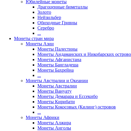
Юбилейные монеты
Драгоценные биметаллы
Золото
Нейзильбер
Обиходные Гривны
Серебро
...
Монеты стран мира
Монеты Азии
Монеты Палестины
Монеты Андаманских и Никобарских острово
Монеты Афганистана
Монеты Бангладеша
Монеты Бахрейна
...
Монеты Австралии и Океании
Монеты Австралии
Монеты Вануату
Монеты Демарара и Ессекибо
Монеты Кирибати
Монеты Кокосовых (Килинг) островов
...
Монеты Африки
Монеты Алжира
Монеты Анголы