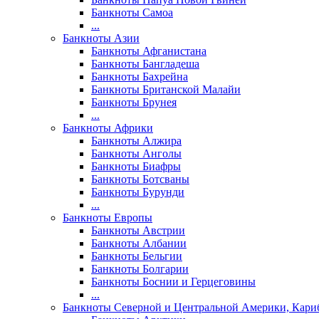
Банкноты Самоа
...
Банкноты Азии
Банкноты Афганистана
Банкноты Бангладеша
Банкноты Бахрейна
Банкноты Британской Малайи
Банкноты Брунея
...
Банкноты Африки
Банкноты Алжира
Банкноты Анголы
Банкноты Биафры
Банкноты Ботсваны
Банкноты Бурунди
...
Банкноты Европы
Банкноты Австрии
Банкноты Албании
Банкноты Бельгии
Банкноты Болгарии
Банкноты Боснии и Герцеговины
...
Банкноты Северной и Центральной Америки, Кари