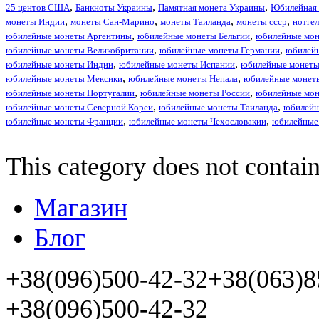
25 центов США
Банкноты Украины
Памятная монета Украины
Юбилейная 
монеты Индии
монеты Сан-Марино
монеты Таиланда
монеты ссср
нотге
юбилейные монеты Аргентины
юбилейные монеты Бельгии
юбилейные мон
юбилейные монеты Великобритании
юбилейные монеты Германии
юбилей
юбилейные монеты Индии
юбилейные монеты Испании
юбилейные монеты
юбилейные монеты Мексики
юбилейные монеты Непала
юбилейные монет
юбилейные монеты Португалии
юбилейные монеты России
юбилейные мо
юбилейные монеты Северной Кореи
юбилейные монеты Таиланда
юбилейн
юбилейные монеты Франции
юбилейные монеты Чехословакии
юбилейные
This category does not contain
Магазин
Блог
+38(096)500-42-32
+38(063)8
+38(096)500-42-32