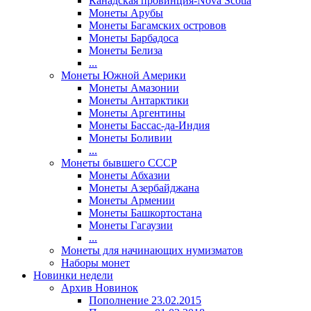
Канадская провинция-Nova Scotia
Монеты Арубы
Монеты Багамских островов
Монеты Барбадоса
Монеты Белиза
...
Монеты Южной Америки
Монеты Амазонии
Монеты Антарктики
Монеты Аргентины
Монеты Бассас-да-Индия
Монеты Боливии
...
Монеты бывшего СССР
Монеты Абхазии
Монеты Азербайджана
Монеты Армении
Монеты Башкортостана
Монеты Гагаузии
...
Монеты для начинающих нумизматов
Наборы монет
Новинки недели
Архив Новинок
Пополнение 23.02.2015